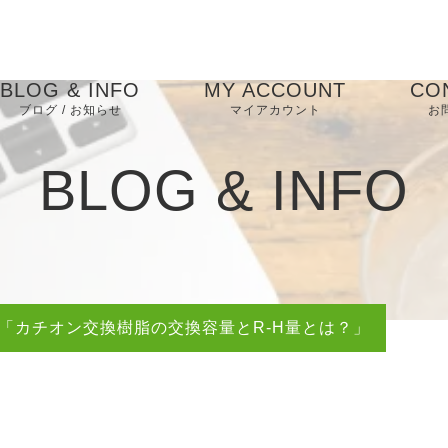
BLOG & INFO
MY ACCOUNT
CO
ブログ / お知らせ
マイアカウント
お
タル
お知らせ
商品購入
お気に入り
BLOG & INFO
ブログ
イオン交換樹脂 豆知
レンタルプラン
識
ピックアップ
レンタルオプション
純水洗車
「カチオン交換樹脂の交換容量とR-H量とは？」
軟水利用
純水清掃