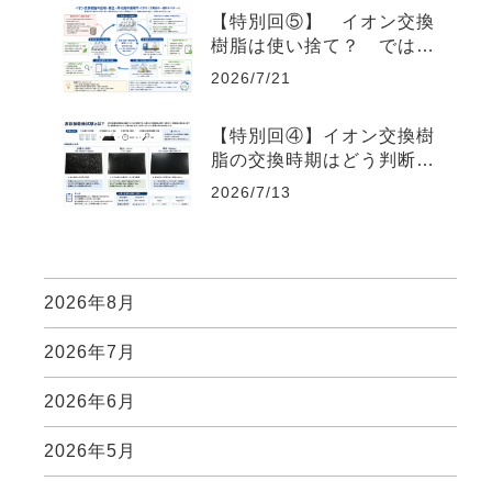
で ―
【特別回⑤】 イオン交換
樹脂は使い捨て？ ではあ
りません ～再生して繰り
2026/7/21
返し使われる環境にやさし
い材料～
【特別回④】イオン交換樹
脂の交換時期はどう判断す
る？～TDS計を上手に使
2026/7/13
い、自分に合った水質管理
を考える～
2026年8月
2026年7月
2026年6月
2026年5月