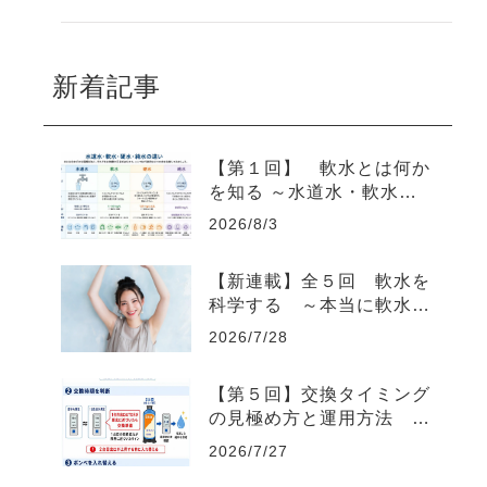
新着記事
【第１回】 軟水とは何か
を知る ～水道水・軟水・
硬水・純水の違いを科学す
2026/8/3
る～ （全５回連載 軟水
を科学する）
【新連載】全５回 軟水を
科学する ～本当に軟水は
作れているのか？～
2026/7/28
【第５回】交換タイミング
の見極め方と運用方法
― TDS計による確
2026/7/27
認から、ボンベ2台連結ま