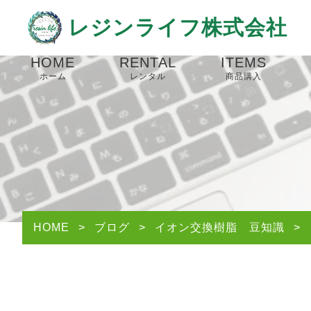
レジンライフ株式会社
HOME
RENTAL
ITEMS
ホーム
レンタル
商品購入
サービスのご案内
商品購入＆レン
レンタルプラン
Amazon
楽天市場
BASE
HOME
>
ブログ
>
イオン交換樹脂 豆知識
>