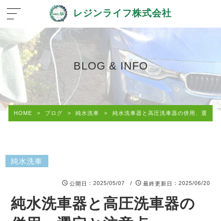
レジンライフ株式会社
BLOG & INFO
HOME
>
ブログ
>
純水洗車
>
純水洗車器と高圧洗車器の併用、選定と
純水洗車
：2025/05/07 /
：2025/06/20
公開日
最終更新日
純水洗車器と高圧洗車器の