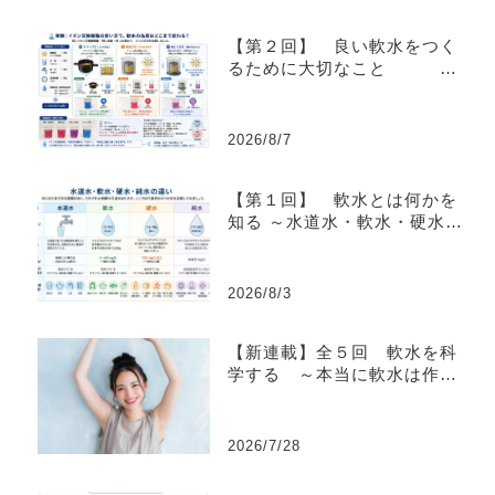
【第２回】 良い軟水をつく
るために大切なこと
～同じ軟水器
でも品質に違いが生まれる理
2026/8/7
由～
（全５回連載 軟水を
【第１回】 軟水とは何かを
科学する） 実験動画あり
知る ～水道水・軟水・硬水・
純水の違いを科学する～
（全５回連載 軟水を科学す
る）
2026/8/3
【新連載】全５回 軟水を科
学する ～本当に軟水は作れ
ているのか？～
2026/7/28