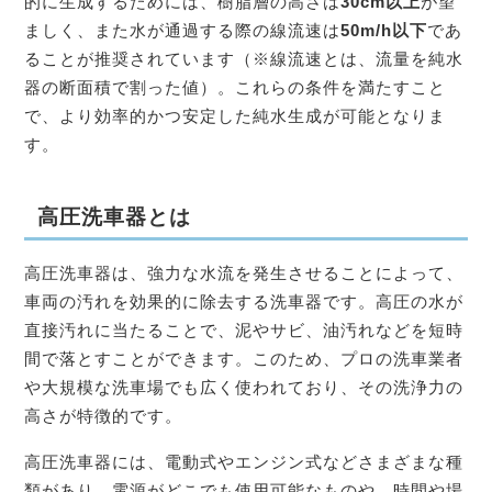
的に生成するためには、樹脂層の高さは
30cm以上
が望
ましく、また水が通過する際の線流速は
50m/h以下
であ
ることが推奨されています（※線流速とは、流量を純水
器の断面積で割った値）。これらの条件を満たすこと
で、より効率的かつ安定した純水生成が可能となりま
す。
高圧洗車器とは
高圧洗車器は、強力な水流を発生させることによって、
車両の汚れを効果的に除去する洗車器です。高圧の水が
直接汚れに当たることで、泥やサビ、油汚れなどを短時
間で落とすことができます。このため、プロの洗車業者
や大規模な洗車場でも広く使われており、その洗浄力の
高さが特徴的です。
高圧洗車器には、電動式やエンジン式などさまざまな種
類があり、電源がどこでも使用可能なものや、時間や場