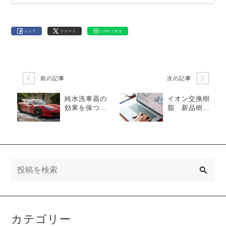
シェア
ツイート
LINEで送る
前の記事
次の記事
純水洗車器の
イオン交換樹
効果を保つ樹
脂 新品樹脂
脂交換の秘
の注意点と
訣
は？
樹
脂商品変更時
にも適用
検
索
カテゴリー